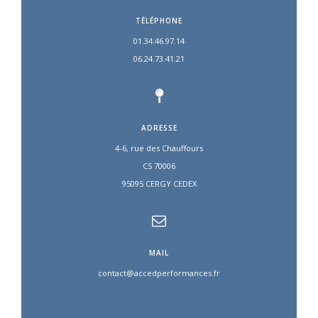
TÉLÉPHONE
01.34.46.97.14
06.24.73.41.21
ADRESSE
4-6, rue des Chauffours
CS 70006
95095 CERGY CEDEX
MAIL
contact@accedperformances.fr